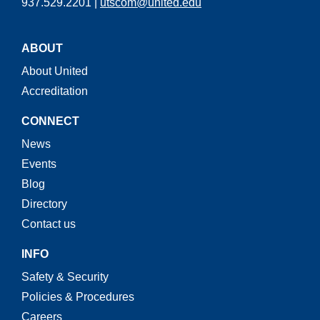
937.529.2201 |
utscom@united.edu
ABOUT
About United
Accreditation
CONNECT
News
Events
Blog
Directory
Contact us
INFO
Safety & Security
Policies & Procedures
Careers