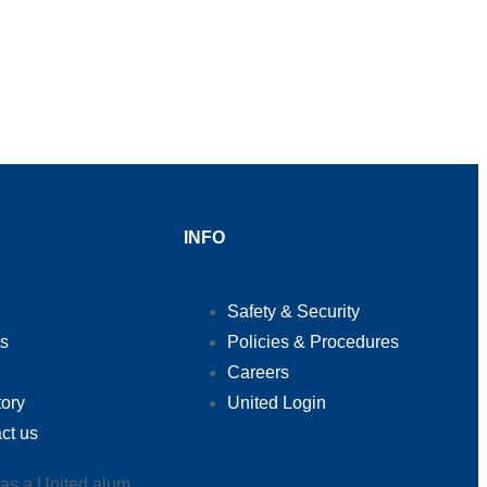
INFO
Safety & Security
s
Policies & Procedures
Careers
tory
United Login
ct us
 as a United alum.