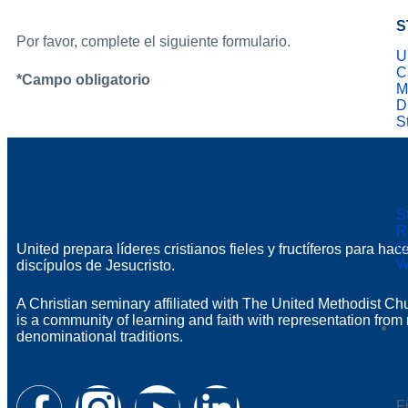
S
Por favor, complete el siguiente formulario.
U
C
*Campo obligatorio
M
D
S
S
S
R
O
United prepara líderes cristianos fieles y fructíferos para hac
W
discípulos de Jesucristo.
A Christian seminary affiliated with The United Methodist Ch
is a community of learning and faith with representation fro
denominational traditions.
A
F