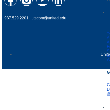
937.529.2201 |
utscom@united.edu
G
Y
A
A
F
S
Unite
L
W
G
G
D