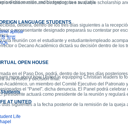
tes a dicha reunión, recibir respuesta a su queja.
xplore tuition rates and budgeting, see available scholarship and
OREIGN LANGUAGE STUDENTS
recibida, deberá, dentro de los tres días siguientes a la recepc
profesor o representante designado preparará su contestar por e
omo aplicar
mico.
신청 방법
una reunión con el estudiante y estudiante/empleado acompañan
AQs
errector o Decano Académico dictará su decisión dentro de los tr
IRTUAL OPEN HOUSE
omada en el Paso Dos, podrá, dentro de los tres días posteriores 
earn more about how United is equipping Christian leaders to fol
 su revisión y decisión final.
ano Académico, un miembro del Comité Ejecutivo del Patronato 
signados el “Panel”. dicha denuncia. El Panel podrá celebrar u
Students
 presidente actuará como presidente de la reunión y regulará 
IFE AT UNITED
s días siguientes a la fecha posterior de la remisión de la queja 
tudent Life
hapel