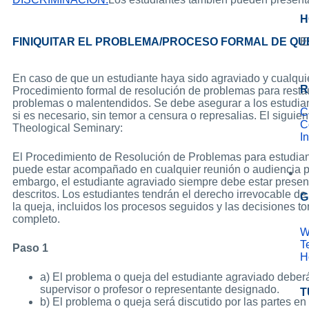
H
FINIQUITAR EL PROBLEMA/PROCESO FORMAL DE QU
E
En caso de que un estudiante haya sido agraviado y cualquie
R
Procedimiento formal de resolución de problemas para restaur
problemas o malentendidos. Se debe asegurar a los estudiante
C
si es necesario, sin temor a censura o represalias. El sigui
C
Theological Seminary:
I
El Procedimiento de Resolución de Problemas para estudiant
puede estar acompañado en cualquier reunión o audiencia po
embargo, el estudiante agraviado siempre debe estar present
descritos. Los estudiantes tendrán el derecho irrevocable de
G
la queja, incluidos los procesos seguidos y las decisiones t
completo.
W
T
Paso 1
H
a) El problema o queja del estudiante agraviado deberá
supervisor o profesor o representante designado.
T
b) El problema o queja será discutido por las partes en