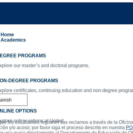
Home
Academics
EGREE PROGRAMS
xplore our master’s and doctoral programs.
ON-DEGREE PROGRAMS
xplore certificates, continuing education and non-degree progr
anish
NLINE OPTIONS
xplore online options at United.
 los estudiantes registren sus reclamos a través de la Oficina 
ón y/o acoso; por favor siga el proceso descrito en nuestra
PO
ar una queja directamente al Departamento de Educación de O