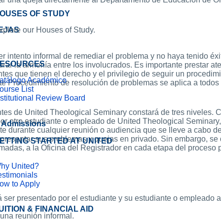
OUSES OF STUDY
EJAS
xplore our Houses of Study.
r intento informal de remediar el problema y no haya tenido éxi
ESOURCES
ar la armonía entre los involucrados. Es importante prestar at
s que tienen el derecho y el privilegio de seguir un procedimie
atálogo Académico
ente Procedimiento de resolución de problemas se aplica a todos
ourse List
nstitutional Review Board
es de United Theological Seminary constará de tres niveles. C
r otro estudiante o empleado de United Theological Seminary, 
Admissions
e durante cualquier reunión o audiencia que se lleve a cabo d
 presentar sus problemas y quejas en privado. Sin embargo, se d
ETTING STARTED AT UNITED
omadas, a la Oficina del Registrador en cada etapa del proceso 
hy United?
estimonials
ow to Apply
 ser presentado por el estudiante y su estudiante o empleado a
UITION & FINANCIAL AID
 una reunión informal.