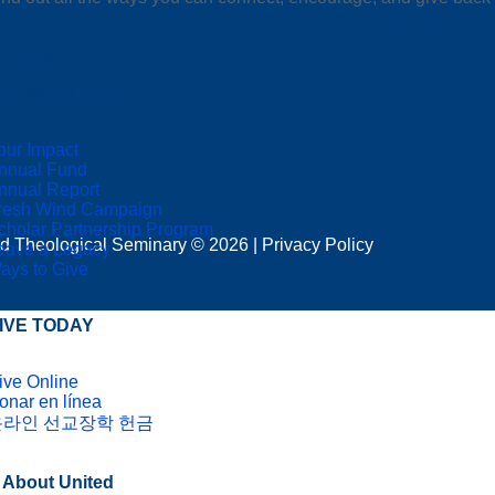
Giving
ET INVOLVED
our Impact
nnual Fund
nnual Report
resh Wind Campaign
cholar Partnership Program
d Theological Seminary © 2026 | Privacy Policy
eave a Legacy
ays to Give
IVE TODAY
ive Online
onar en línea
온라인 선교장학 헌금
About United