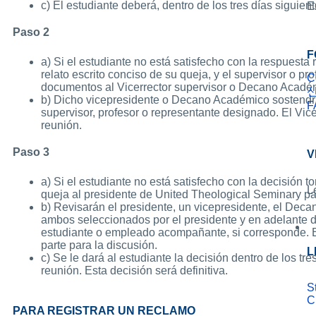
c) El estudiante deberá, dentro de los tres días siguien
E
Paso 2
F
a) Si el estudiante no está satisfecho con la respuesta 
relato escrito conciso de su queja, y el supervisor o 
C
documentos al Vicerrector supervisor o Decano Acadé
b) Dicho vicepresidente o Decano Académico sostendrá 
F
supervisor, profesor o representante designado. El Vic
reunión.
Paso 3
V
a) Si el estudiante no está satisfecho con la decisión t
L
queja al presidente de United Theological Seminary para
b) Revisarán el presidente, un vicepresidente, el Dec
ambos seleccionados por el presidente y en adelante de
estudiante o empleado acompañante, si corresponde. El
parte para la discusión.
L
c) Se le dará al estudiante la decisión dentro de los tre
reunión. Esta decisión será definitiva.
S
C
PARA REGISTRAR UN RECLAMO