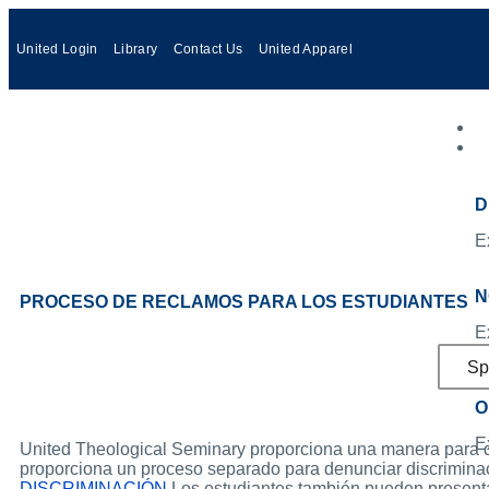
United Login
Library
Contact Us
United Apparel
D
E
N
PROCESO DE RECLAMOS PARA LOS ESTUDIANTES
E
Sp
O
E
United Theological Seminary proporciona una manera para que
proporciona un proceso separado para denunciar discriminaci
DISCRIMINACIÓN.
Los estudiantes también pueden present