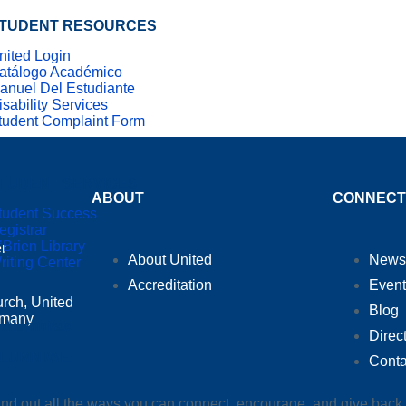
TUDENT RESOURCES
nited Login
atálogo Académico
anuel Del Estudiante
isability Services
tudent Complaint Form
TUDENT SERVICES
ABOUT
CONNECT
tudent Success
egistrar
’Brien Library
er
About United
News
riting Center
Accreditation
Event
urch, United
Blog
m many
Alumni/ae
Direc
LUMNI/AE
Conta
ind out all the ways you can connect, encourage, and give back